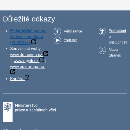
Důležité odkazy
Elektronické podání
Prohlášení
Větší šance
žádosti o podporu
o
Youtube
(IS KP21+)
přístupnosti
Související weby:
Mapa
www.dotaceeu.cz
Stránek
|
www.opjak.cz
|
www.ec.europa.eu
Kariéra