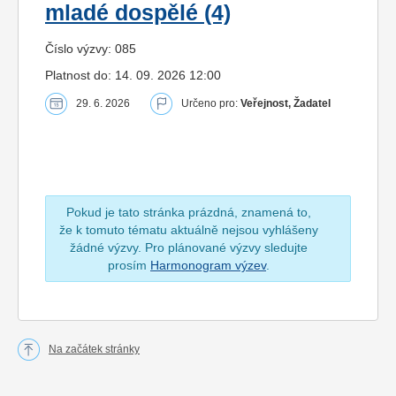
mladé dospělé (4)
Číslo výzvy: 085
Platnost do: 14. 09. 2026 12:00
29. 6. 2026
Určeno pro:
Veřejnost, Žadatel
Pokud je tato stránka prázdná, znamená to,
že k tomuto tématu aktuálně nejsou vyhlášeny
žádné výzvy. Pro plánované výzvy sledujte
prosím
Harmonogram výzev
.
Na začátek stránky