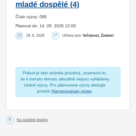
mladé dospělé (4)
Číslo výzvy: 085
Platnost do: 14. 09. 2026 12:00
29. 6. 2026
Určeno pro:
Veřejnost, Žadatel
Pokud je tato stránka prázdná, znamená to,
že k tomuto tématu aktuálně nejsou vyhlášeny
žádné výzvy. Pro plánované výzvy sledujte
prosím
Harmonogram výzev
.
Na začátek stránky