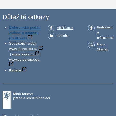
Důležité odkazy
Elektronické podání
Prohlášení
Větší šance
žádosti o podporu
o
Youtube
(IS KP21+)
přístupnosti
Související weby:
Mapa
www.dotaceeu.cz
Stránek
|
www.opjak.cz
|
www.ec.europa.eu
Kariéra