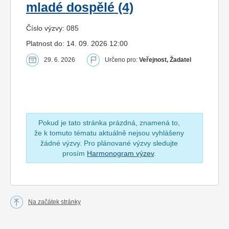
mladé dospělé (4)
Číslo výzvy: 085
Platnost do: 14. 09. 2026 12:00
29. 6. 2026
Určeno pro:
Veřejnost, Žadatel
Pokud je tato stránka prázdná, znamená to,
že k tomuto tématu aktuálně nejsou vyhlášeny
žádné výzvy. Pro plánované výzvy sledujte
prosím
Harmonogram výzev
.
Na začátek stránky