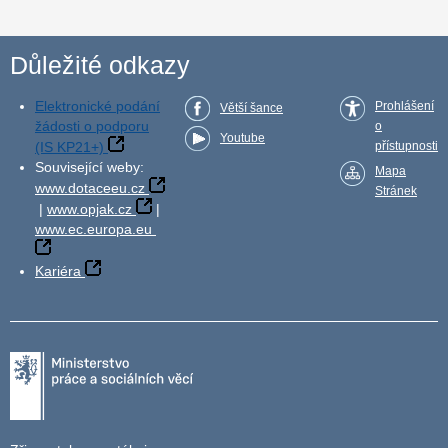
Důležité odkazy
Elektronické podání
Prohlášení
Větší šance
žádosti o podporu
o
Youtube
(IS KP21+)
přístupnosti
Související weby:
Mapa
www.dotaceeu.cz
Stránek
|
www.opjak.cz
|
www.ec.europa.eu
Kariéra