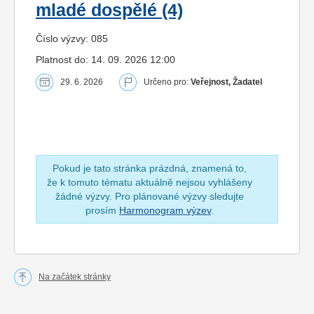
mladé dospělé (4)
Číslo výzvy: 085
Platnost do: 14. 09. 2026 12:00
29. 6. 2026
Určeno pro:
Veřejnost, Žadatel
Pokud je tato stránka prázdná, znamená to,
že k tomuto tématu aktuálně nejsou vyhlášeny
žádné výzvy. Pro plánované výzvy sledujte
prosím
Harmonogram výzev
.
Na začátek stránky