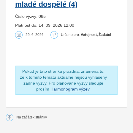
mladé dospělé (4)
Číslo výzvy: 085
Platnost do: 14. 09. 2026 12:00
29. 6. 2026
Určeno pro:
Veřejnost, Žadatel
Pokud je tato stránka prázdná, znamená to,
že k tomuto tématu aktuálně nejsou vyhlášeny
žádné výzvy. Pro plánované výzvy sledujte
prosím
Harmonogram výzev
.
Na začátek stránky