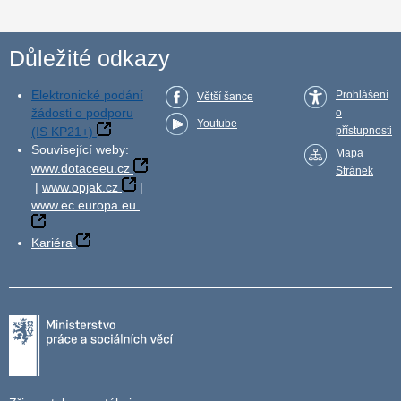
Důležité odkazy
Elektronické podání
Prohlášení
Větší šance
žádosti o podporu
o
Youtube
(IS KP21+)
přístupnosti
Související weby:
Mapa
www.dotaceeu.cz
Stránek
|
www.opjak.cz
|
www.ec.europa.eu
Kariéra