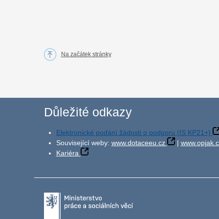
Na začátek stránky
Důležité odkazy
Elektronické podání žádosti o podporu (IS KP21+)
Související weby:
www.dotaceeu.cz
|
www.opjak.c
Kariéra