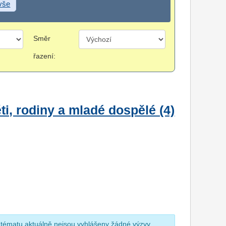
 vše
Směr
řazení:
i, rodiny a mladé dospělé (4)
 tématu aktuálně nejsou vyhlášeny žádné výzvy.