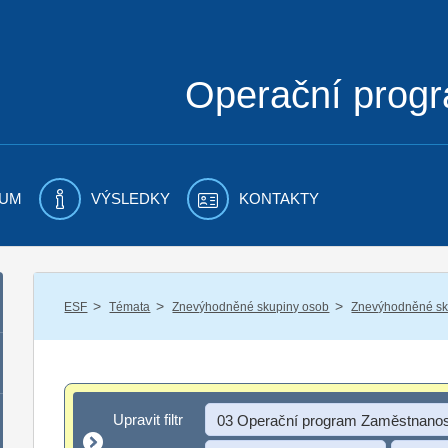
Operační prog
UM
VÝSLEDKY
KONTAKTY
/
/
/
ESF
Témata
Znevýhodněné skupiny osob
Znevýhodněné sku
Upravit filtr
Upravit filtr
03 Operační program Zaměstnanos