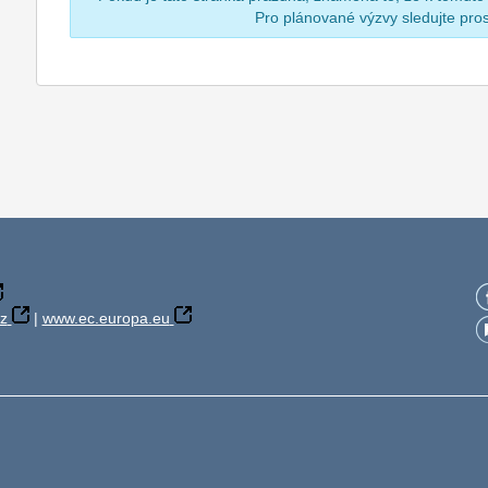
Pro plánované výzvy sledujte pr
z
|
www.ec.europa.eu