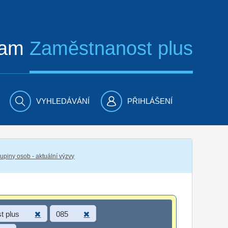
ram
Zaměstnanost plus
VYHLEDÁVÁNÍ
PŘIHLÁŠENÍ
piny osob - aktuální výzvy
t plus
085