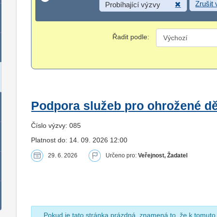
Zrušit
Probíhající výzvy
Řadit podle:
Podpora služeb pro ohrožené dět
Číslo výzvy: 085
Platnost do: 14. 09. 2026 12:00
29. 6. 2026
Určeno pro:
Veřejnost, Žadatel
Pokud je tato stránka prázdná, znamená to, že k tomuto