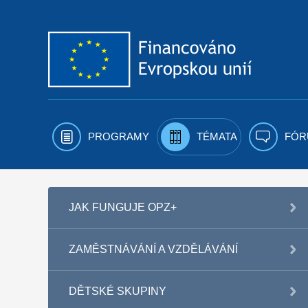
Přejít k obsahu
PROGRAMY
TÉMATA
FÓR
JAK FUNGUJE OPZ+
ZAMĚSTNÁVÁNÍ A VZDĚLÁVÁNÍ
DĚTSKÉ SKUPINY