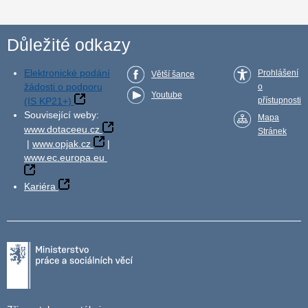
Důležité odkazy
Elektronické podání
Prohlášení
Větší šance
žádosti o podporu
o
Youtube
(IS KP21+)
přístupnosti
Související weby:
Mapa
www.dotaceeu.cz
Stránek
|
www.opjak.cz
|
www.ec.europa.eu
Kariéra