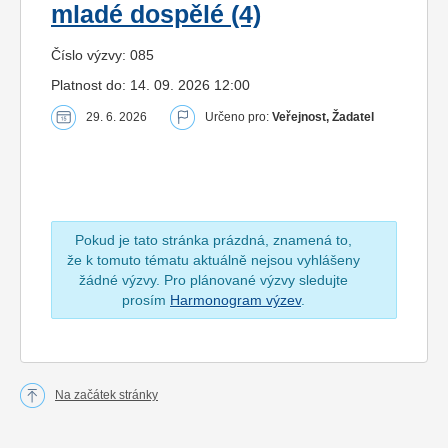
mladé dospělé (4)
Číslo výzvy: 085
Platnost do: 14. 09. 2026 12:00
29. 6. 2026
Určeno pro:
Veřejnost, Žadatel
Pokud je tato stránka prázdná, znamená to,
že k tomuto tématu aktuálně nejsou vyhlášeny
žádné výzvy. Pro plánované výzvy sledujte
prosím
Harmonogram výzev
.
Na začátek stránky