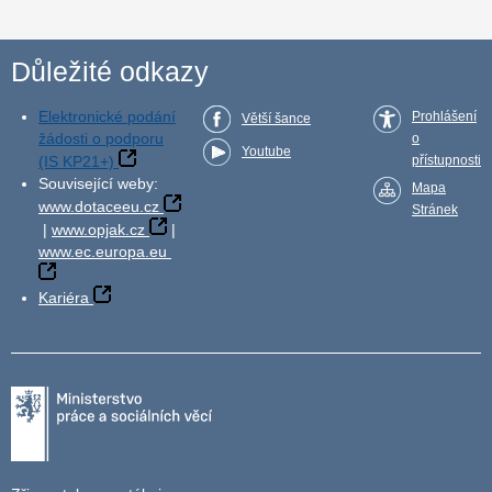
Důležité odkazy
Elektronické podání
Prohlášení
Větší šance
žádosti o podporu
o
Youtube
(IS KP21+)
přístupnosti
Související weby:
Mapa
www.dotaceeu.cz
Stránek
|
www.opjak.cz
|
www.ec.europa.eu
Kariéra