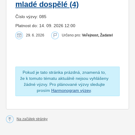
mladé dospělé (4)
Číslo výzvy: 085
Platnost do: 14. 09. 2026 12:00
29. 6. 2026
Určeno pro:
Veřejnost, Žadatel
Pokud je tato stránka prázdná, znamená to,
že k tomuto tématu aktuálně nejsou vyhlášeny
žádné výzvy. Pro plánované výzvy sledujte
prosím
Harmonogram výzev
.
Na začátek stránky