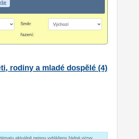
 vše
Směr
řazení:
i, rodiny a mladé dospělé (4)
 tématu aktuálně nejsou vyhlášeny žádné výzvy.