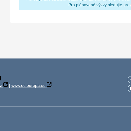
Pro plánované výzvy sledujte pr
z
|
www.ec.europa.eu