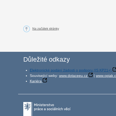
Na začátek stránky
Důležité odkazy
Elektronické podání žádosti o podporu (IS KP21+)
Související weby:
www.dotaceeu.cz
|
www.opjak.c
Kariéra