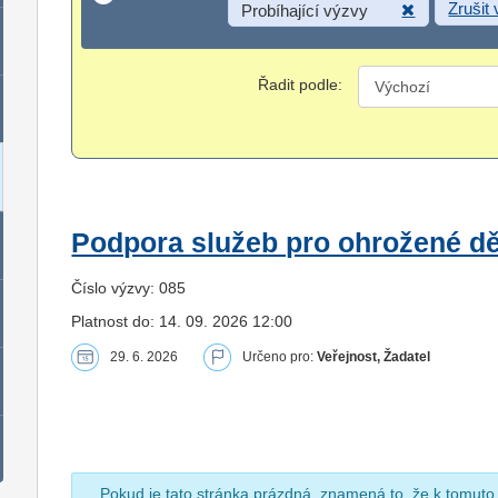
Zrušit
Probíhající výzvy
Řadit podle:
Podpora služeb pro ohrožené dět
Číslo výzvy: 085
Platnost do: 14. 09. 2026 12:00
29. 6. 2026
Určeno pro:
Veřejnost, Žadatel
Pokud je tato stránka prázdná, znamená to, že k tomuto