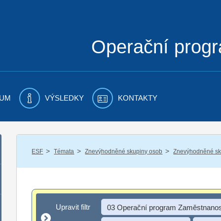
Operační prog
UM
VÝSLEDKY
KONTAKTY
/
/
/
ESF
Témata
Znevýhodněné skupiny osob
Znevýhodněné sku
Upravit filtr
Upravit filtr
03 Operační program Zaměstnanos