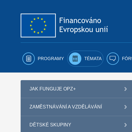
Přejít k obsahu
PROGRAMY
TÉMATA
FÓR
JAK FUNGUJE OPZ+
ZAMĚSTNÁVÁNÍ A VZDĚLÁVÁNÍ
DĚTSKÉ SKUPINY