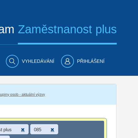
ram
Zaměstnanost plus
VYHLEDÁVÁNÍ
PŘIHLÁŠENÍ
piny osob - aktuální výzvy
t plus
085