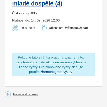
mladé dospělé (4)
Číslo výzvy: 085
Platnost do: 14. 09. 2026 12:00
29. 6. 2026
Určeno pro:
Veřejnost, Žadatel
Pokud je tato stránka prázdná, znamená to,
že k tomuto tématu aktuálně nejsou vyhlášeny
žádné výzvy. Pro plánované výzvy sledujte
prosím
Harmonogram výzev
.
Na začátek stránky