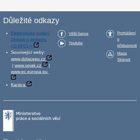
Důležité odkazy
Elektronické podání
Prohlášení
Větší šance
žádosti o podporu
o
Youtube
(IS KP21+)
přístupnosti
Související weby:
Mapa
www.dotaceeu.cz
Stránek
|
www.opjak.cz
|
www.ec.europa.eu
Kariéra