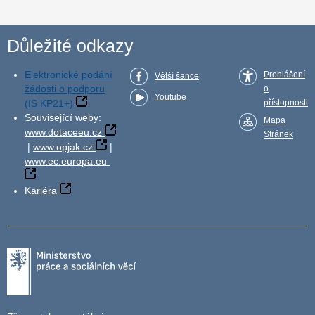
Důležité odkazy
Elektronické podání
Prohlášení
Větší šance
žádosti o podporu
o
Youtube
(IS KP21+)
přístupnosti
Související weby:
Mapa
www.dotaceeu.cz
Stránek
|
www.opjak.cz
|
www.ec.europa.eu
Kariéra