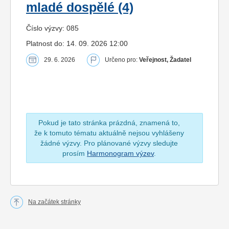
mladé dospělé (4)
Číslo výzvy: 085
Platnost do: 14. 09. 2026 12:00
29. 6. 2026
Určeno pro:
Veřejnost, Žadatel
Pokud je tato stránka prázdná, znamená to,
že k tomuto tématu aktuálně nejsou vyhlášeny
žádné výzvy. Pro plánované výzvy sledujte
prosím
Harmonogram výzev
.
Na začátek stránky