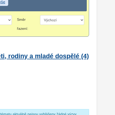
 vše
Směr
řazení:
i, rodiny a mladé dospělé (4)
 tématu aktuálně nejsou vyhlášeny žádné výzvy.