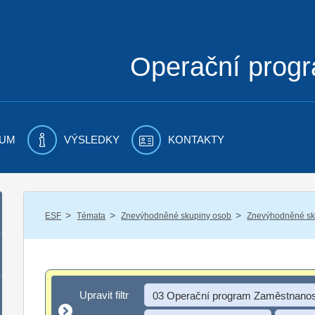
Operační prog
UM
VÝSLEDKY
KONTAKTY
/
/
/
ESF
Témata
Znevýhodněné skupiny osob
Znevýhodněné sku
Upravit filtr
Upravit filtr
03 Operační program Zaměstnanos