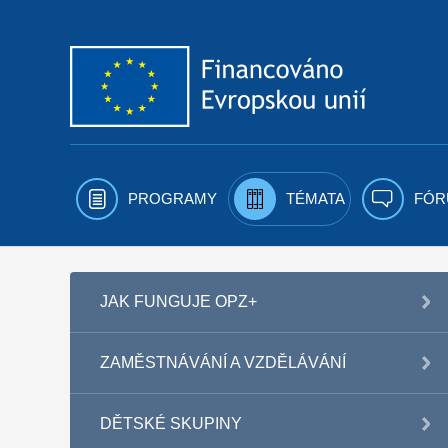
Přejít k obsahu
PROGRAMY
TÉMATA
FÓR
JAK FUNGUJE OPZ+
ZAMĚSTNÁVÁNÍ A VZDĚLÁVÁNÍ
DĚTSKÉ SKUPINY