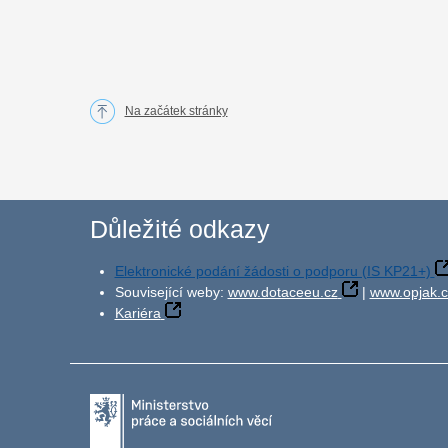
Na začátek stránky
Důležité odkazy
Elektronické podání žádosti o podporu (IS KP21+)
Související weby:
www.dotaceeu.cz
|
www.opjak.c
Kariéra