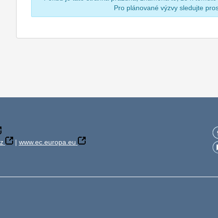
Pro plánované výzvy sledujte pr
z
|
www.ec.europa.eu