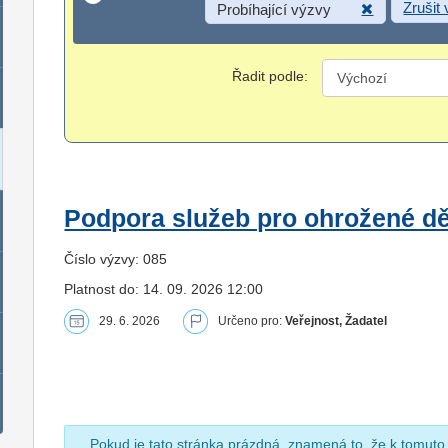
Zrušit
Probíhající výzvy
Řadit podle:
Podpora služeb pro ohrožené dět
Číslo výzvy: 085
Platnost do: 14. 09. 2026 12:00
29. 6. 2026
Určeno pro:
Veřejnost, Žadatel
Pokud je tato stránka prázdná, znamená to, že k tomuto