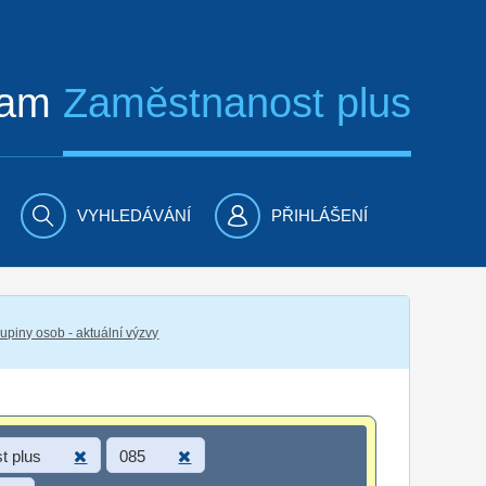
ram
Zaměstnanost plus
VYHLEDÁVÁNÍ
PŘIHLÁŠENÍ
piny osob - aktuální výzvy
t plus
085