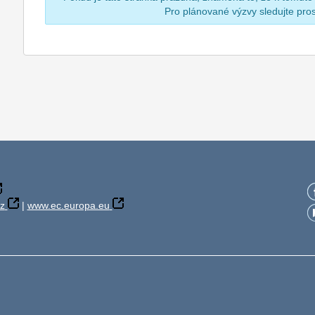
Pro plánované výzvy sledujte pr
z
|
www.ec.europa.eu