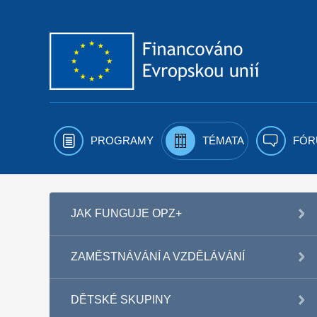
Přejít k obsahu
PROGRAMY
TÉMATA
FÓR
JAK FUNGUJE OPZ+
ZAMĚSTNÁVÁNÍ A VZDĚLÁVÁNÍ
DĚTSKÉ SKUPINY