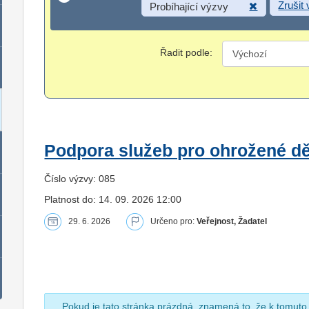
Zrušit
Probíhající výzvy
Řadit podle:
Podpora služeb pro ohrožené dět
Číslo výzvy: 085
Platnost do: 14. 09. 2026 12:00
29. 6. 2026
Určeno pro:
Veřejnost, Žadatel
Pokud je tato stránka prázdná, znamená to, že k tomuto