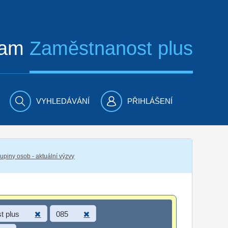
ram
Zaměstnanost plus
VYHLEDÁVÁNÍ
PŘIHLÁŠENÍ
piny osob - aktuální výzvy
t plus
085