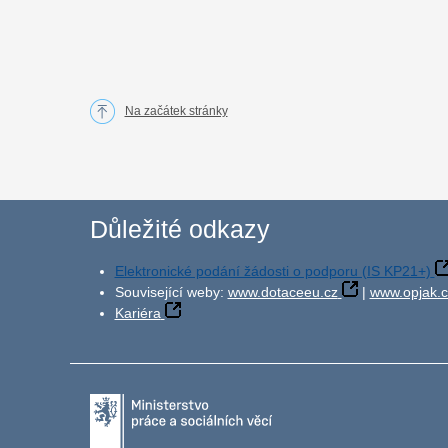
Na začátek stránky
Důležité odkazy
Elektronické podání žádosti o podporu (IS KP21+)
Související weby:
www.dotaceeu.cz
|
www.opjak.c
Kariéra