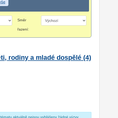
 vše
Směr
řazení:
i, rodiny a mladé dospělé (4)
 tématu aktuálně nejsou vyhlášeny žádné výzvy.