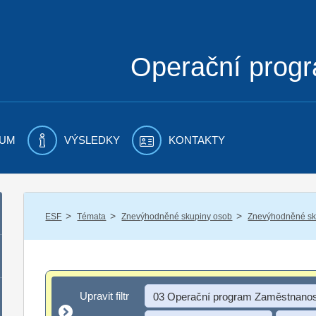
Operační prog
UM
VÝSLEDKY
KONTAKTY
/
/
/
ESF
Témata
Znevýhodněné skupiny osob
Znevýhodněné sku
Upravit filtr
Upravit filtr
03 Operační program Zaměstnanos