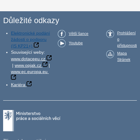
Důležité odkazy
Elektronické podání
Prohlášení
Větší šance
žádosti o podporu
o
Youtube
(IS KP21+)
přístupnosti
Související weby:
Mapa
www.dotaceeu.cz
Stránek
|
www.opjak.cz
|
www.ec.europa.eu
Kariéra