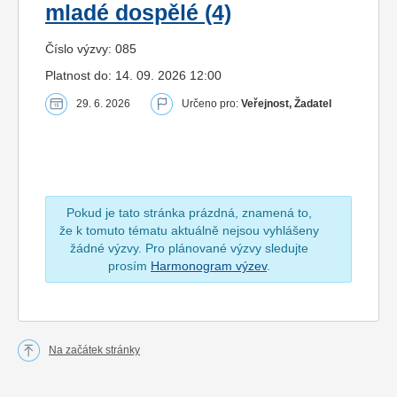
mladé dospělé (4)
Číslo výzvy: 085
Platnost do: 14. 09. 2026 12:00
29. 6. 2026
Určeno pro:
Veřejnost, Žadatel
Pokud je tato stránka prázdná, znamená to,
že k tomuto tématu aktuálně nejsou vyhlášeny
žádné výzvy. Pro plánované výzvy sledujte
prosím
Harmonogram výzev
.
Na začátek stránky