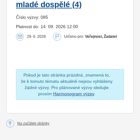
mladé dospělé (4)
Číslo výzvy: 085
Platnost do: 14. 09. 2026 12:00
29. 6. 2026
Určeno pro:
Veřejnost, Žadatel
Pokud je tato stránka prázdná, znamená to,
že k tomuto tématu aktuálně nejsou vyhlášeny
žádné výzvy. Pro plánované výzvy sledujte
prosím
Harmonogram výzev
.
Na začátek stránky