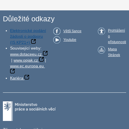
Důležité odkazy
Elektronické podání
Prohlášení
Větší šance
žádosti o podporu
o
Youtube
(IS KP21+)
přístupnosti
Související weby:
Mapa
www.dotaceeu.cz
Stránek
|
www.opjak.cz
|
www.ec.europa.eu
Kariéra