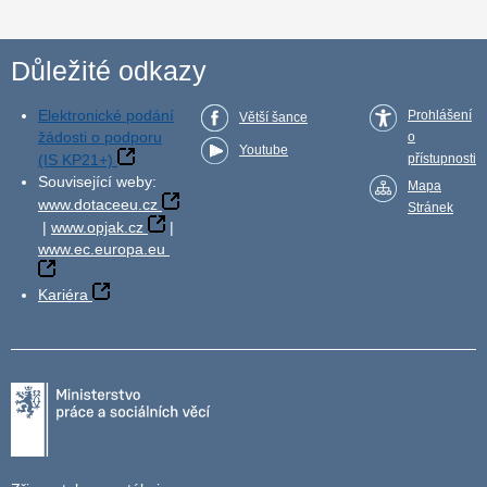
Důležité odkazy
Elektronické podání
Prohlášení
Větší šance
žádosti o podporu
o
Youtube
(IS KP21+)
přístupnosti
Související weby:
Mapa
www.dotaceeu.cz
Stránek
|
www.opjak.cz
|
www.ec.europa.eu
Kariéra