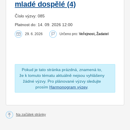
mladé dospělé (4)
Číslo výzvy: 085
Platnost do: 14. 09. 2026 12:00
29. 6. 2026
Určeno pro:
Veřejnost, Žadatel
Pokud je tato stránka prázdná, znamená to,
že k tomuto tématu aktuálně nejsou vyhlášeny
žádné výzvy. Pro plánované výzvy sledujte
prosím
Harmonogram výzev
.
Na začátek stránky