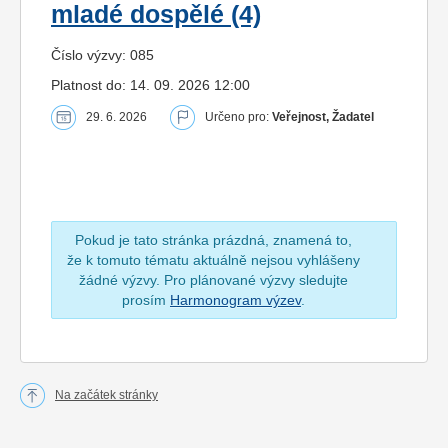
mladé dospělé (4)
Číslo výzvy: 085
Platnost do: 14. 09. 2026 12:00
29. 6. 2026
Určeno pro:
Veřejnost, Žadatel
Pokud je tato stránka prázdná, znamená to,
že k tomuto tématu aktuálně nejsou vyhlášeny
žádné výzvy. Pro plánované výzvy sledujte
prosím
Harmonogram výzev
.
Na začátek stránky