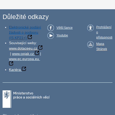
Důležité odkazy
Elektronické podání
Prohlášení
Větší šance
žádosti o podporu
o
Youtube
(IS KP21+)
přístupnosti
Související weby:
Mapa
www.dotaceeu.cz
Stránek
|
www.opjak.cz
|
www.ec.europa.eu
Kariéra