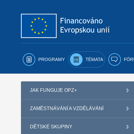
Přejít k obsahu
PROGRAMY
TÉMATA
FÓR
JAK FUNGUJE OPZ+
ZAMĚSTNÁVÁNÍ A VZDĚLÁVÁNÍ
DĚTSKÉ SKUPINY