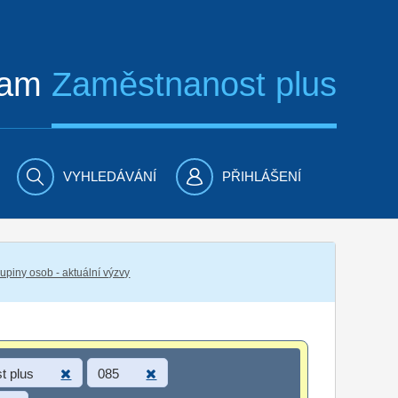
ram
Zaměstnanost plus
VYHLEDÁVÁNÍ
PŘIHLÁŠENÍ
piny osob - aktuální výzvy
t plus
085