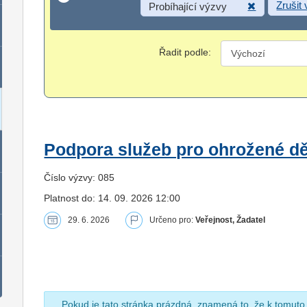
Zrušit
Probíhající výzvy
Řadit podle:
Podpora služeb pro ohrožené dět
Číslo výzvy: 085
Platnost do: 14. 09. 2026 12:00
29. 6. 2026
Určeno pro:
Veřejnost, Žadatel
Pokud je tato stránka prázdná, znamená to, že k tomuto