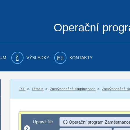
Operační prog
UM
VÝSLEDKY
KONTAKTY
/
/
/
ESF
Témata
Znevýhodněné skupiny osob
Znevýhodněné sku
Upravit filtr
Upravit filtr
03 Operační program Zaměstnanos