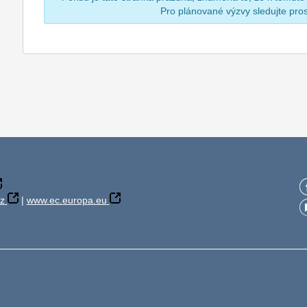
Pro plánované výzvy sledujte pr
z
|
www.ec.europa.eu