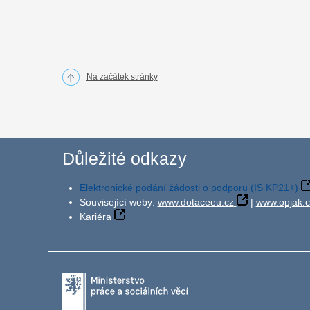
Na začátek stránky
Důležité odkazy
Elektronické podání žádosti o podporu (IS KP21+)
Související weby:
www.dotaceeu.cz
|
www.opjak.c
Kariéra