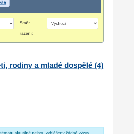
 vše
Směr
řazení:
i, rodiny a mladé dospělé (4)
 tématu aktuálně nejsou vyhlášeny žádné výzvy.