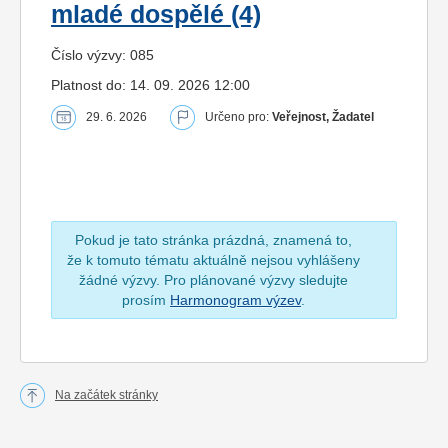
mladé dospělé (4)
Číslo výzvy: 085
Platnost do: 14. 09. 2026 12:00
29. 6. 2026
Určeno pro:
Veřejnost, Žadatel
Pokud je tato stránka prázdná, znamená to,
že k tomuto tématu aktuálně nejsou vyhlášeny
žádné výzvy. Pro plánované výzvy sledujte
prosím
Harmonogram výzev
.
Na začátek stránky