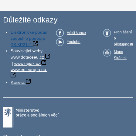
Důležité odkazy
Elektronické podání
Prohlášení
Větší šance
žádosti o podporu
o
Youtube
(IS KP21+)
přístupnosti
Související weby:
Mapa
www.dotaceeu.cz
Stránek
|
www.opjak.cz
|
www.ec.europa.eu
Kariéra