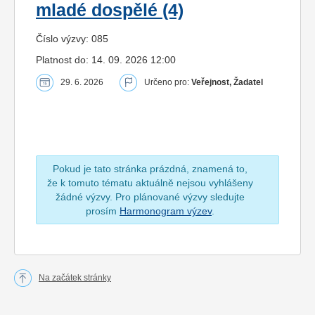
mladé dospělé (4)
Číslo výzvy: 085
Platnost do: 14. 09. 2026 12:00
29. 6. 2026
Určeno pro:
Veřejnost, Žadatel
Pokud je tato stránka prázdná, znamená to,
že k tomuto tématu aktuálně nejsou vyhlášeny
žádné výzvy. Pro plánované výzvy sledujte
prosím
Harmonogram výzev
.
Na začátek stránky