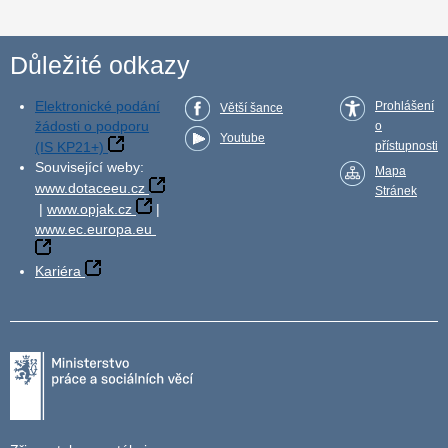
Důležité odkazy
Elektronické podání
Prohlášení
Větší šance
žádosti o podporu
o
Youtube
(IS KP21+)
přístupnosti
Související weby:
Mapa
www.dotaceeu.cz
Stránek
|
www.opjak.cz
|
www.ec.europa.eu
Kariéra