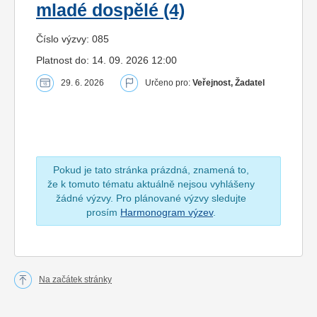
mladé dospělé (4)
Číslo výzvy: 085
Platnost do: 14. 09. 2026 12:00
29. 6. 2026
Určeno pro:
Veřejnost, Žadatel
Pokud je tato stránka prázdná, znamená to,
že k tomuto tématu aktuálně nejsou vyhlášeny
žádné výzvy. Pro plánované výzvy sledujte
prosím
Harmonogram výzev
.
Na začátek stránky