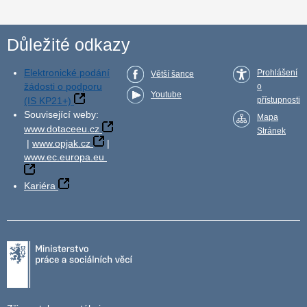
Důležité odkazy
Elektronické podání
Prohlášení
Větší šance
žádosti o podporu
o
Youtube
(IS KP21+)
přístupnosti
Související weby:
Mapa
www.dotaceeu.cz
Stránek
|
www.opjak.cz
|
www.ec.europa.eu
Kariéra