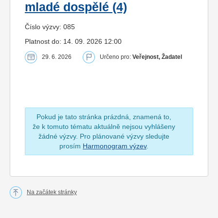
mladé dospělé (4)
Číslo výzvy: 085
Platnost do: 14. 09. 2026 12:00
29. 6. 2026
Určeno pro:
Veřejnost, Žadatel
Pokud je tato stránka prázdná, znamená to,
že k tomuto tématu aktuálně nejsou vyhlášeny
žádné výzvy. Pro plánované výzvy sledujte
prosím
Harmonogram výzev
.
Na začátek stránky