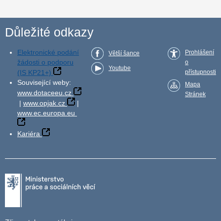
Důležité odkazy
Elektronické podání
Prohlášení
Větší šance
žádosti o podporu
o
Youtube
(IS KP21+)
přístupnosti
Související weby:
Mapa
www.dotaceeu.cz
Stránek
|
www.opjak.cz
|
www.ec.europa.eu
Kariéra