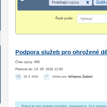
Zrušit
Probíhající výzvy
Řadit podle:
Podpora služeb pro ohrožené dět
Číslo výzvy: 085
Platnost do: 14. 09. 2026 12:00
29. 6. 2026
Určeno pro:
Veřejnost, Žadatel
Pokud je tato stránka prázdná, znamená to, že k tomuto