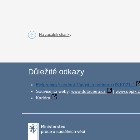
Na začátek stránky
Důležité odkazy
Elektronické podání žádosti o podporu (IS KP21+)
Související weby:
www.dotaceeu.cz
|
www.opjak.c
Kariéra