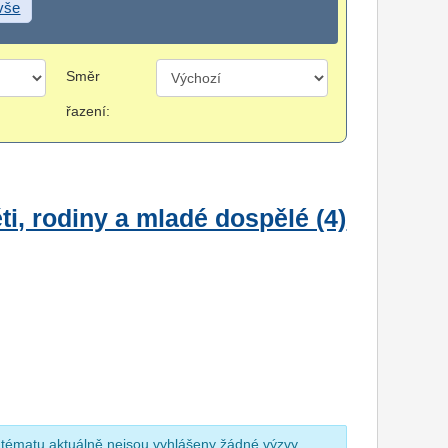
 vše
Směr
řazení:
i, rodiny a mladé dospělé (4)
 tématu aktuálně nejsou vyhlášeny žádné výzvy.