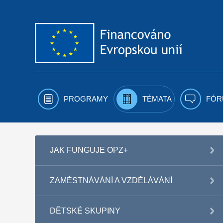
Přejít k obsahu
PROGRAMY
TÉMATA
FÓR
JAK FUNGUJE OPZ+
ZAMĚSTNÁVÁNÍ A VZDĚLÁVÁNÍ
DĚTSKÉ SKUPINY