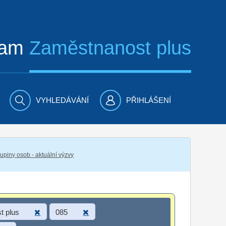
ram
Zaměstnanost plus
VYHLEDÁVÁNÍ
PŘIHLÁŠENÍ
piny osob - aktuální výzvy
t plus
085