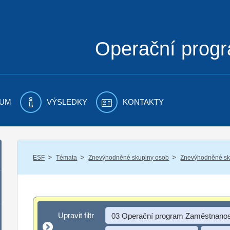
Operační prog
UM
VÝSLEDKY
KONTAKTY
/
/
/
ESF
Témata
Znevýhodněné skupiny osob
Znevýhodněné sku
Upravit filtr
Upravit filtr
03 Operační program Zaměstnanos