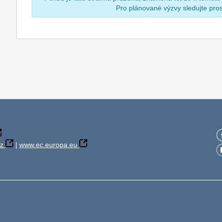
Pro plánované výzvy sledujte pr
z
|
www.ec.europa.eu