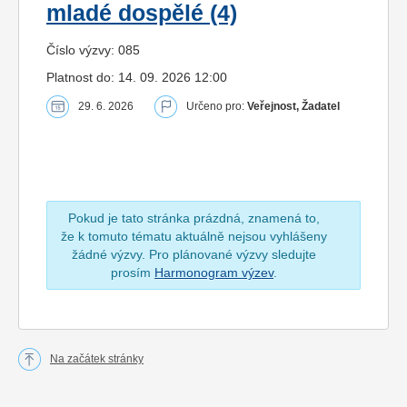
mladé dospělé (4)
Číslo výzvy: 085
Platnost do: 14. 09. 2026 12:00
29. 6. 2026
Určeno pro:
Veřejnost, Žadatel
Pokud je tato stránka prázdná, znamená to,
že k tomuto tématu aktuálně nejsou vyhlášeny
žádné výzvy. Pro plánované výzvy sledujte
prosím
Harmonogram výzev
.
Na začátek stránky