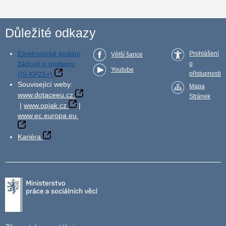
Důležité odkazy
Elektronické podání
Prohlášení
Větší šance
žádosti o podporu
o
Youtube
(IS KP21+)
přístupnosti
Související weby:
Mapa
www.dotaceeu.cz
Stránek
|
www.opjak.cz
|
www.ec.europa.eu
Kariéra