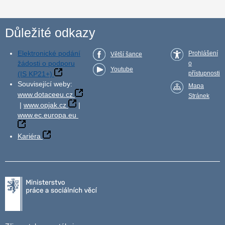
Důležité odkazy
Elektronické podání
Prohlášení
Větší šance
žádosti o podporu
o
Youtube
(IS KP21+)
přístupnosti
Související weby:
Mapa
www.dotaceeu.cz
Stránek
|
www.opjak.cz
|
www.ec.europa.eu
Kariéra