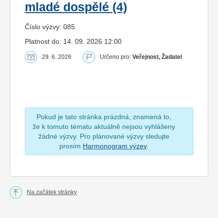
mladé dospělé (4)
Číslo výzvy: 085
Platnost do: 14. 09. 2026 12:00
29. 6. 2026
Určeno pro:
Veřejnost, Žadatel
Pokud je tato stránka prázdná, znamená to,
že k tomuto tématu aktuálně nejsou vyhlášeny
žádné výzvy. Pro plánované výzvy sledujte
prosím
Harmonogram výzev
.
Na začátek stránky