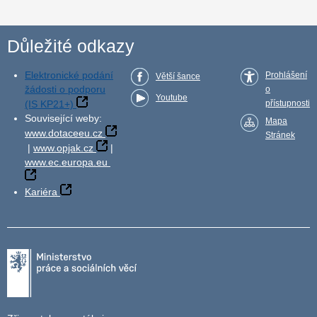
Důležité odkazy
Elektronické podání
Prohlášení
Větší šance
žádosti o podporu
o
Youtube
(IS KP21+)
přístupnosti
Související weby:
Mapa
www.dotaceeu.cz
Stránek
|
www.opjak.cz
|
www.ec.europa.eu
Kariéra