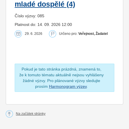
mladé dospělé (4)
Číslo výzvy: 085
Platnost do: 14. 09. 2026 12:00
29. 6. 2026
Určeno pro:
Veřejnost, Žadatel
Pokud je tato stránka prázdná, znamená to,
že k tomuto tématu aktuálně nejsou vyhlášeny
žádné výzvy. Pro plánované výzvy sledujte
prosím
Harmonogram výzev
.
Na začátek stránky