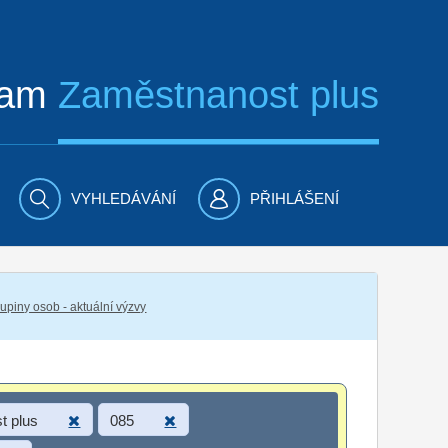
ram
Zaměstnanost plus
VYHLEDÁVÁNÍ
PŘIHLÁŠENÍ
piny osob - aktuální výzvy
t plus
085