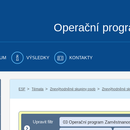
Operační prog
UM
VÝSLEDKY
KONTAKTY
/
/
/
ESF
Témata
Znevýhodněné skupiny osob
Znevýhodněné sku
Upravit filtr
Upravit filtr
03 Operační program Zaměstnanos