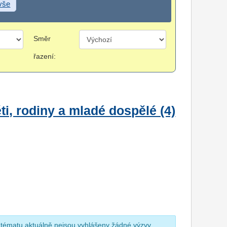
 vše
Směr
řazení:
i, rodiny a mladé dospělé (4)
 tématu aktuálně nejsou vyhlášeny žádné výzvy.