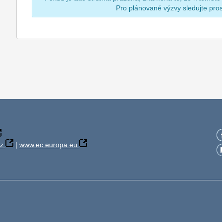
Pro plánované výzvy sledujte pr
z
|
www.ec.europa.eu