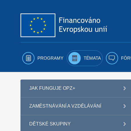
Přejít k obsahu
PROGRAMY
TÉMATA
FÓR
JAK FUNGUJE OPZ+
ZAMĚSTNÁVÁNÍ A VZDĚLÁVÁNÍ
DĚTSKÉ SKUPINY