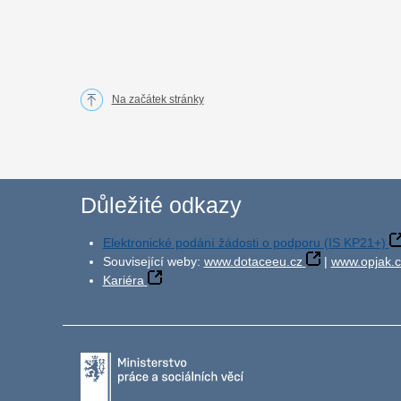
Na začátek stránky
Důležité odkazy
Elektronické podání žádosti o podporu (IS KP21+)
Související weby:
www.dotaceeu.cz
|
www.opjak.c
Kariéra