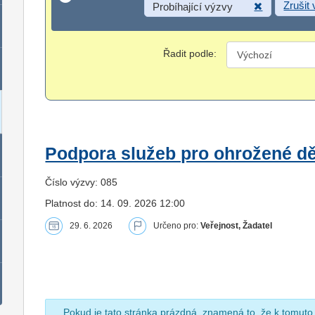
Zrušit
Probíhající výzvy
Řadit podle:
Podpora služeb pro ohrožené dět
Číslo výzvy: 085
Platnost do: 14. 09. 2026 12:00
29. 6. 2026
Určeno pro:
Veřejnost, Žadatel
Pokud je tato stránka prázdná, znamená to, že k tomuto