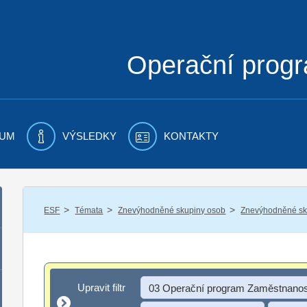
Operační prog
UM
VÝSLEDKY
KONTAKTY
/
/
/
ESF
Témata
Znevýhodněné skupiny osob
Znevýhodněné sku
Upravit filtr
Upravit filtr
03 Operační program Zaměstnanos