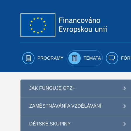
Přejít k obsahu
PROGRAMY
TÉMATA
FÓR
JAK FUNGUJE OPZ+
ZAMĚSTNÁVÁNÍ A VZDĚLÁVÁNÍ
DĚTSKÉ SKUPINY