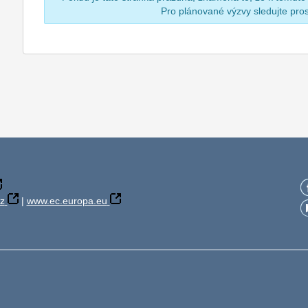
Pro plánované výzvy sledujte pr
z
|
www.ec.europa.eu