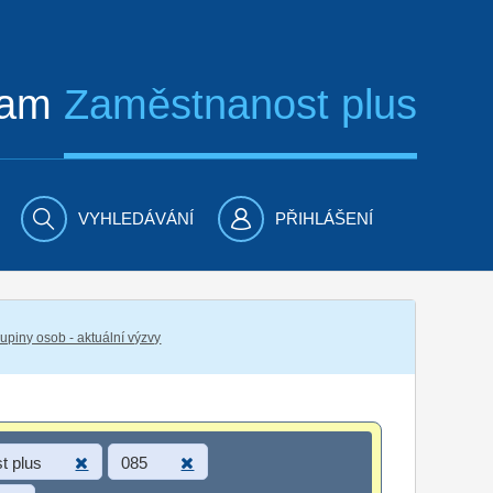
ram
Zaměstnanost plus
VYHLEDÁVÁNÍ
PŘIHLÁŠENÍ
piny osob - aktuální výzvy
t plus
085