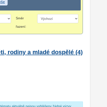
 vše
Směr
řazení:
i, rodiny a mladé dospělé (4)
 tématu aktuálně nejsou vyhlášeny žádné výzvy.