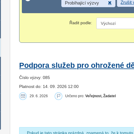
Zrušit
Probíhající výzvy
Řadit podle:
Podpora služeb pro ohrožené dět
Číslo výzvy: 085
Platnost do: 14. 09. 2026 12:00
29. 6. 2026
Určeno pro:
Veřejnost, Žadatel
Pokud je tato stránka prázdná, znamená to, že k tomuto