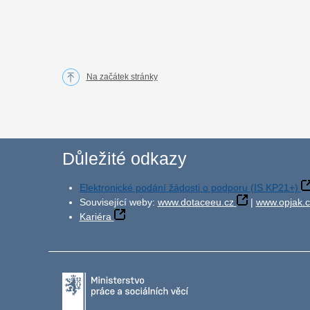
Na začátek stránky
Důležité odkazy
Elektronické podání žádosti o podporu (IS KP21+)
Související weby:
www.dotaceeu.cz
|
www.opjak.c
Kariéra