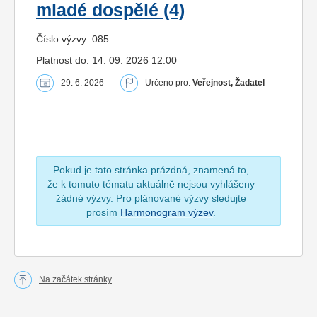
mladé dospělé (4)
Číslo výzvy: 085
Platnost do: 14. 09. 2026 12:00
29. 6. 2026
Určeno pro:
Veřejnost, Žadatel
Pokud je tato stránka prázdná, znamená to,
že k tomuto tématu aktuálně nejsou vyhlášeny
žádné výzvy. Pro plánované výzvy sledujte
prosím
Harmonogram výzev
.
Na začátek stránky