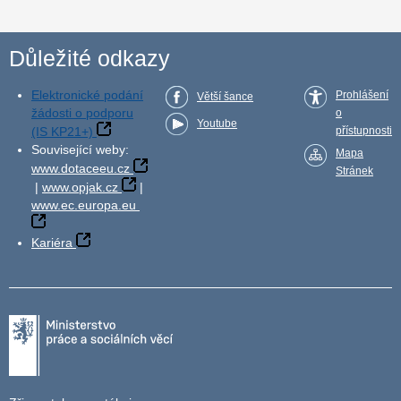
Důležité odkazy
Elektronické podání
Prohlášení
Větší šance
žádosti o podporu
o
Youtube
(IS KP21+)
přístupnosti
Související weby:
Mapa
www.dotaceeu.cz
Stránek
|
www.opjak.cz
|
www.ec.europa.eu
Kariéra