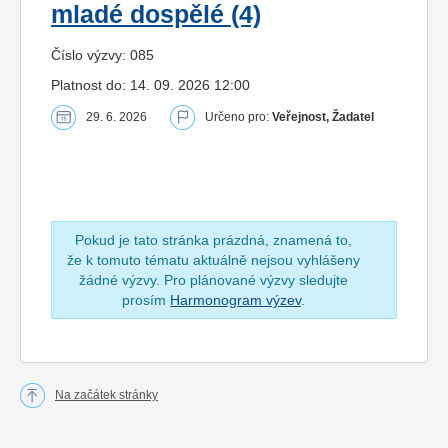
mladé dospělé (4)
Číslo výzvy: 085
Platnost do: 14. 09. 2026 12:00
29. 6. 2026
Určeno pro:
Veřejnost, Žadatel
Pokud je tato stránka prázdná, znamená to,
že k tomuto tématu aktuálně nejsou vyhlášeny
žádné výzvy. Pro plánované výzvy sledujte
prosím
Harmonogram výzev
.
Na začátek stránky