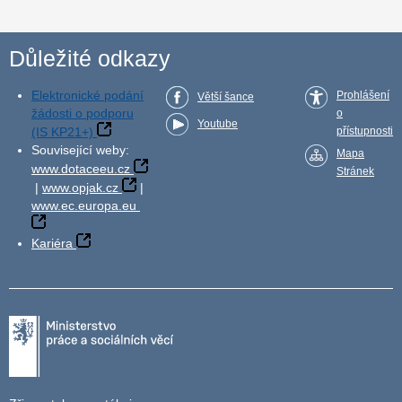
Důležité odkazy
Elektronické podání
Prohlášení
Větší šance
žádosti o podporu
o
Youtube
(IS KP21+)
přístupnosti
Související weby:
Mapa
www.dotaceeu.cz
Stránek
|
www.opjak.cz
|
www.ec.europa.eu
Kariéra