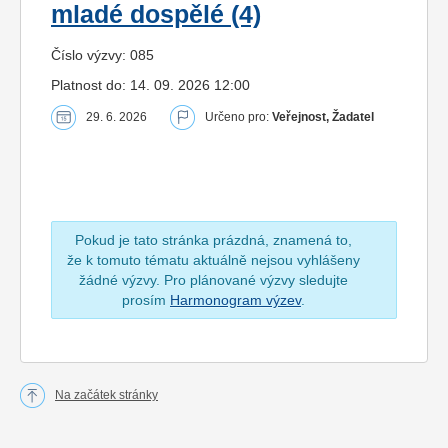
mladé dospělé (4)
Číslo výzvy: 085
Platnost do: 14. 09. 2026 12:00
29. 6. 2026
Určeno pro:
Veřejnost, Žadatel
Pokud je tato stránka prázdná, znamená to,
že k tomuto tématu aktuálně nejsou vyhlášeny
žádné výzvy. Pro plánované výzvy sledujte
prosím
Harmonogram výzev
.
Na začátek stránky