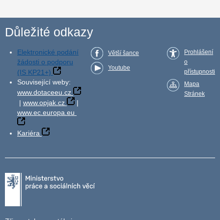
Důležité odkazy
Elektronické podání
Prohlášení
Větší šance
žádosti o podporu
o
Youtube
(IS KP21+)
přístupnosti
Související weby:
Mapa
www.dotaceeu.cz
Stránek
|
www.opjak.cz
|
www.ec.europa.eu
Kariéra