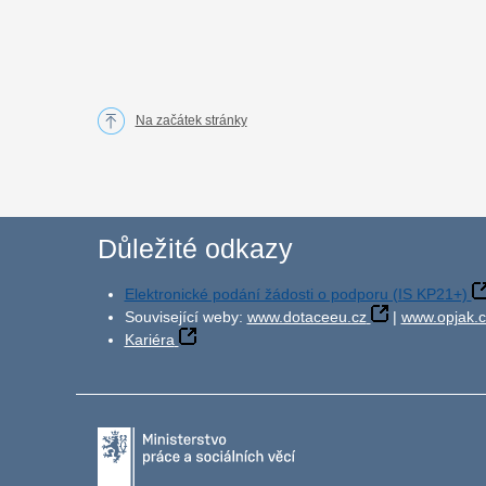
Na začátek stránky
Důležité odkazy
Elektronické podání žádosti o podporu (IS KP21+)
Související weby:
www.dotaceeu.cz
|
www.opjak.c
Kariéra