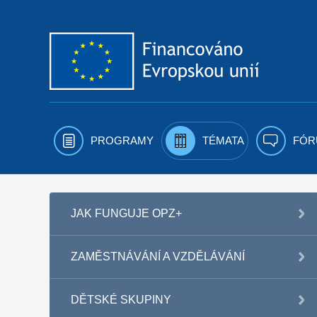
Přejít k obsahu
PROGRAMY
TÉMATA
FÓR
JAK FUNGUJE OPZ+
ZAMĚSTNÁVÁNÍ A VZDĚLÁVÁNÍ
DĚTSKÉ SKUPINY