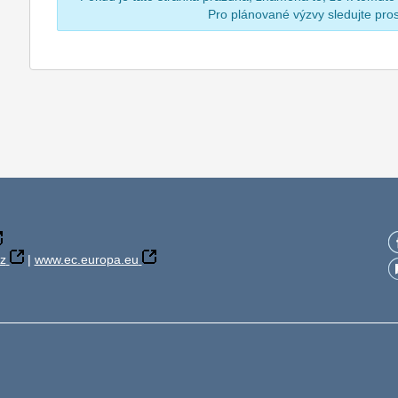
Pro plánované výzvy sledujte pr
z
|
www.ec.europa.eu