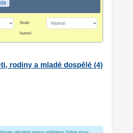
 vše
Směr
řazení:
i, rodiny a mladé dospělé (4)
 tématu aktuálně nejsou vyhlášeny žádné výzvy.