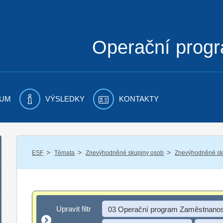
Operační prog
UM
VÝSLEDKY
KONTAKTY
/
/
/
ESF
Témata
Znevýhodněné skupiny osob
Znevýhodněné sku
Upravit filtr
Upravit filtr
03 Operační program Zaměstnanos