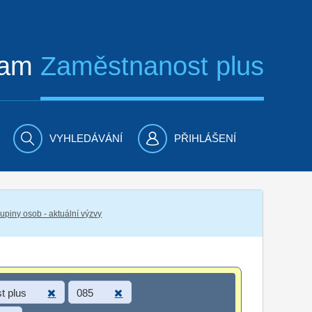
ram
Zaměstnanost plus
VYHLEDÁVÁNÍ
PŘIHLÁŠENÍ
piny osob - aktuální výzvy
t plus
085