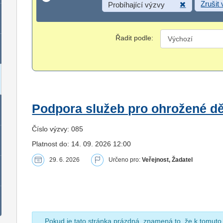
Zrušit
Probíhající výzvy
Řadit podle:
Podpora služeb pro ohrožené dět
Číslo výzvy: 085
Platnost do: 14. 09. 2026 12:00
29. 6. 2026
Určeno pro:
Veřejnost, Žadatel
Pokud je tato stránka prázdná, znamená to, že k tomuto