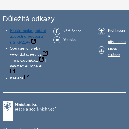
Důležité odkazy
Elektronické podání
Prohlášení
Větší šance
žádosti o podporu
o
Youtube
(IS KP21+)
přístupnosti
Související weby:
Mapa
www.dotaceeu.cz
Stránek
|
www.opjak.cz
|
www.ec.europa.eu
Kariéra