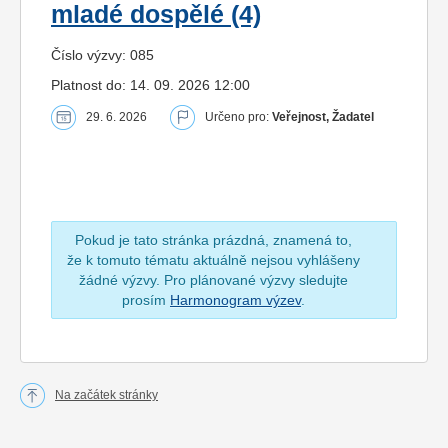
mladé dospělé (4)
Číslo výzvy: 085
Platnost do: 14. 09. 2026 12:00
29. 6. 2026
Určeno pro:
Veřejnost, Žadatel
Pokud je tato stránka prázdná, znamená to,
že k tomuto tématu aktuálně nejsou vyhlášeny
žádné výzvy. Pro plánované výzvy sledujte
prosím
Harmonogram výzev
.
Na začátek stránky