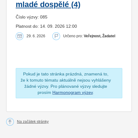
mladé dospělé (4)
Číslo výzvy: 085
Platnost do: 14. 09. 2026 12:00
29. 6. 2026
Určeno pro:
Veřejnost, Žadatel
Pokud je tato stránka prázdná, znamená to,
že k tomuto tématu aktuálně nejsou vyhlášeny
žádné výzvy. Pro plánované výzvy sledujte
prosím
Harmonogram výzev
.
Na začátek stránky