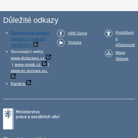
Důležité odkazy
Elektronické podání
Prohlášení
Větší šance
žádosti o podporu
o
Youtube
(IS KP21+)
přístupnosti
Související weby:
Mapa
www.dotaceeu.cz
Stránek
|
www.opjak.cz
|
www.ec.europa.eu
Kariéra