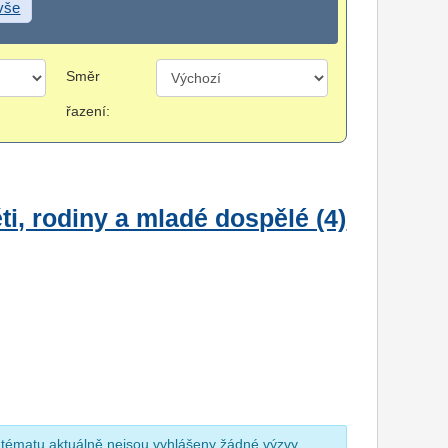
 vše
Směr
řazení:
i, rodiny a mladé dospělé (4)
 tématu aktuálně nejsou vyhlášeny žádné výzvy.