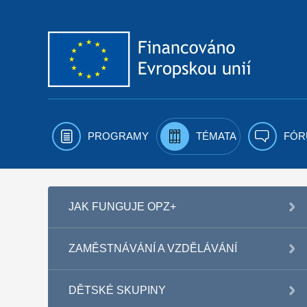
Přejít k obsahu
PROGRAMY
TÉMATA
FÓR
JAK FUNGUJE OPZ+
ZAMĚSTNÁVÁNÍ A VZDĚLÁVÁNÍ
DĚTSKÉ SKUPINY