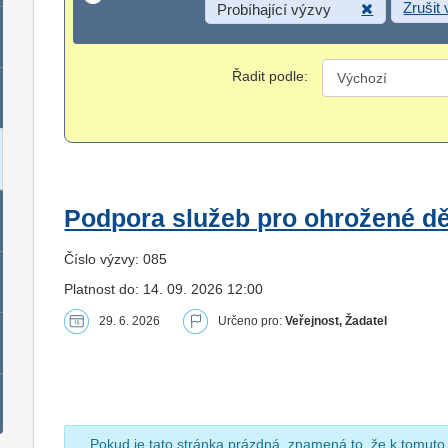
Zrušit
Probíhající výzvy
Řadit podle:
Podpora služeb pro ohrožené dět
Číslo výzvy: 085
Platnost do: 14. 09. 2026 12:00
29. 6. 2026
Určeno pro:
Veřejnost, Žadatel
Pokud je tato stránka prázdná, znamená to, že k tomuto