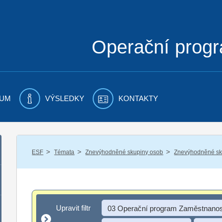
Operační prog
UM
VÝSLEDKY
KONTAKTY
/
/
/
ESF
Témata
Znevýhodněné skupiny osob
Znevýhodněné sku
Upravit filtr
Upravit filtr
03 Operační program Zaměstnanos