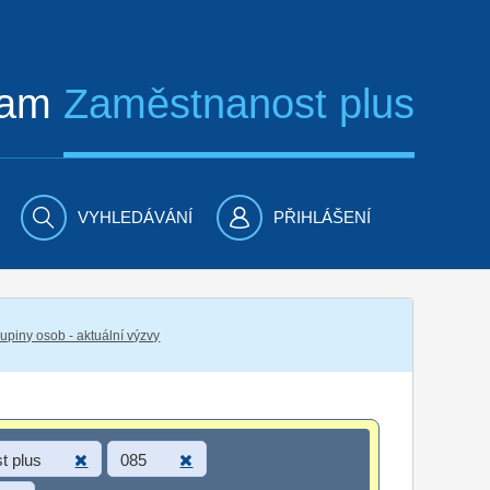
ram
Zaměstnanost plus
VYHLEDÁVÁNÍ
PŘIHLÁŠENÍ
piny osob - aktuální výzvy
t plus
085