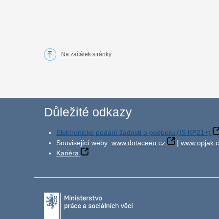
Na začátek stránky
Důležité odkazy
Elektronické podání žádosti o podporu (IS KP21+)
Související weby:
www.dotaceeu.cz
|
www.opjak.c
Kariéra