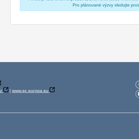
Pro plánované výzvy sledujte pr
z
|
www.ec.europa.eu