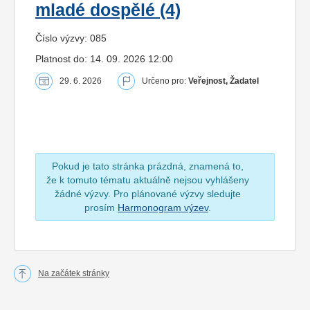
mladé dospělé (4)
Číslo výzvy: 085
Platnost do: 14. 09. 2026 12:00
29. 6. 2026
Určeno pro:
Veřejnost, Žadatel
Pokud je tato stránka prázdná, znamená to,
že k tomuto tématu aktuálně nejsou vyhlášeny
žádné výzvy. Pro plánované výzvy sledujte
prosím
Harmonogram výzev
.
Na začátek stránky