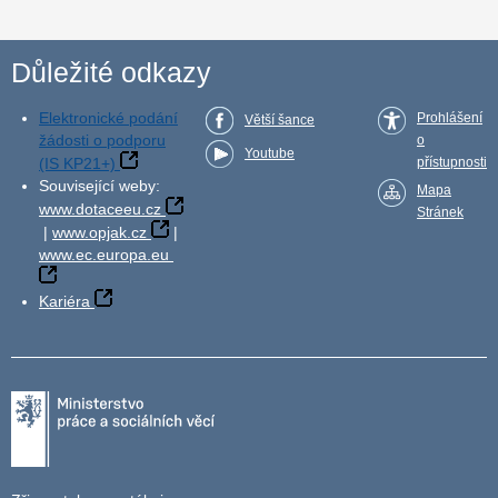
Důležité odkazy
Elektronické podání
Prohlášení
Větší šance
žádosti o podporu
o
Youtube
(IS KP21+)
přístupnosti
Související weby:
Mapa
www.dotaceeu.cz
Stránek
|
www.opjak.cz
|
www.ec.europa.eu
Kariéra