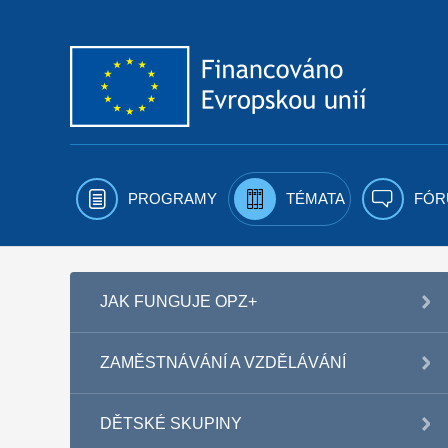
Přejít k obsahu
PROGRAMY
TÉMATA
FÓR
JAK FUNGUJE OPZ+
ZAMĚSTNÁVÁNÍ A VZDĚLÁVÁNÍ
DĚTSKÉ SKUPINY