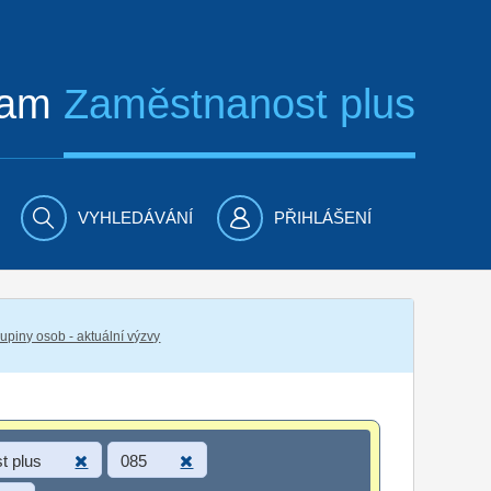
ram
Zaměstnanost plus
VYHLEDÁVÁNÍ
PŘIHLÁŠENÍ
piny osob - aktuální výzvy
t plus
085