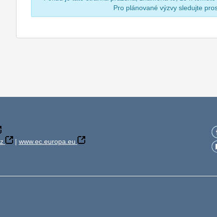
Pro plánované výzvy sledujte pr
z
|
www.ec.europa.eu