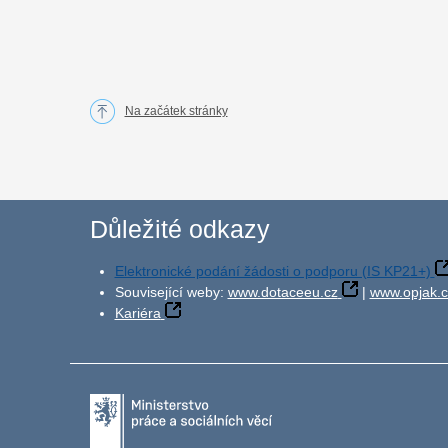
Na začátek stránky
Důležité odkazy
Elektronické podání žádosti o podporu (IS KP21+)
Související weby:
www.dotaceeu.cz
|
www.opjak.c
Kariéra