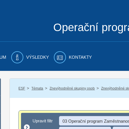
Operační prog
UM
VÝSLEDKY
KONTAKTY
/
/
/
ESF
Témata
Znevýhodněné skupiny osob
Znevýhodněné sku
Upravit filtr
Upravit filtr
03 Operační program Zaměstnanos