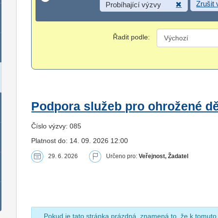
Zrušit
Probíhající výzvy
Řadit podle:
Podpora služeb pro ohrožené dět
Číslo výzvy: 085
Platnost do: 14. 09. 2026 12:00
29. 6. 2026
Určeno pro:
Veřejnost, Žadatel
Pokud je tato stránka prázdná, znamená to, že k tomuto