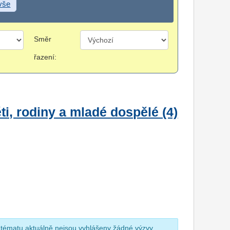
 vše
Směr
řazení:
i, rodiny a mladé dospělé (4)
 tématu aktuálně nejsou vyhlášeny žádné výzvy.