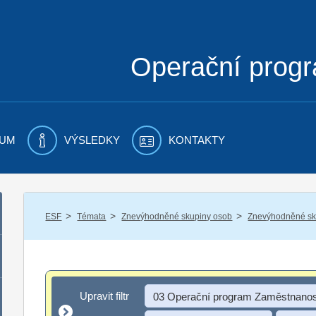
Operační prog
UM
VÝSLEDKY
KONTAKTY
/
/
/
ESF
Témata
Znevýhodněné skupiny osob
Znevýhodněné sku
Upravit filtr
Upravit filtr
03 Operační program Zaměstnanos