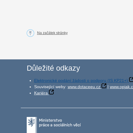
Na začátek stránky
Důležité odkazy
Elektronické podání žádosti o podporu (IS KP21+)
Související weby:
www.dotaceeu.cz
|
www.opjak.c
Kariéra