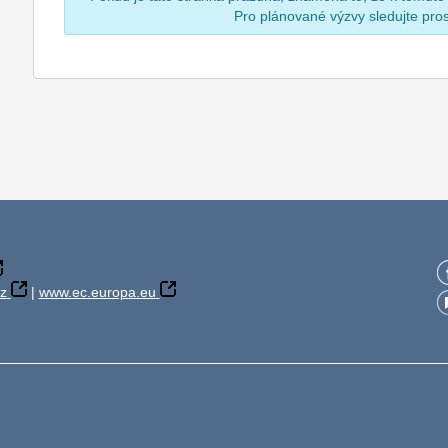
Pro plánované výzvy sledujte pr
z
|
www.ec.europa.eu