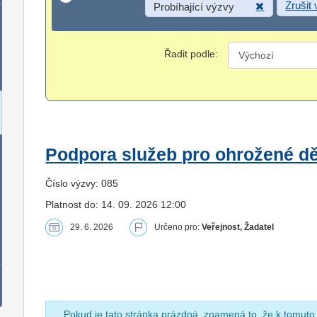
Zrušit
Probíhající výzvy
Řadit podle:
Podpora služeb pro ohrožené dět
Číslo výzvy: 085
Platnost do: 14. 09. 2026 12:00
29. 6. 2026
Určeno pro:
Veřejnost, Žadatel
Pokud je tato stránka prázdná, znamená to, že k tomuto