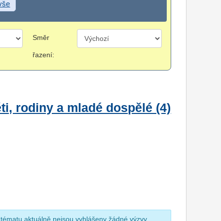
 vše
Směr
řazení:
i, rodiny a mladé dospělé (4)
 tématu aktuálně nejsou vyhlášeny žádné výzvy.