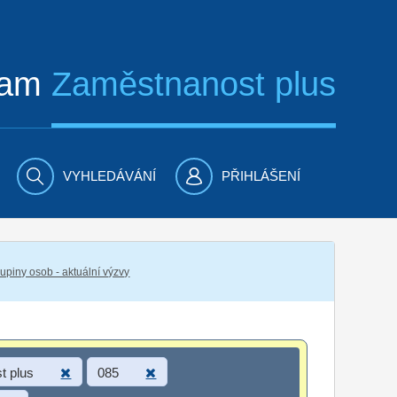
ram
Zaměstnanost plus
VYHLEDÁVÁNÍ
PŘIHLÁŠENÍ
piny osob - aktuální výzvy
t plus
085