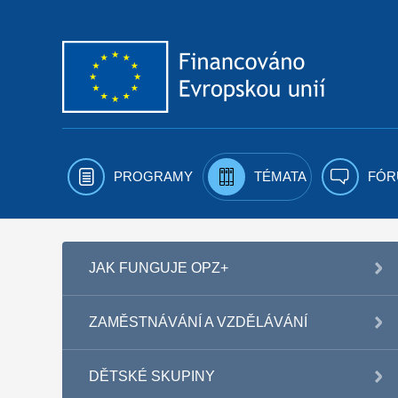
Přejít k obsahu
PROGRAMY
TÉMATA
FÓR
JAK FUNGUJE OPZ+
ZAMĚSTNÁVÁNÍ A VZDĚLÁVÁNÍ
DĚTSKÉ SKUPINY