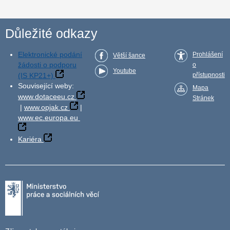
Důležité odkazy
Elektronické podání
Prohlášení
Větší šance
žádosti o podporu
o
Youtube
(IS KP21+)
přístupnosti
Související weby:
Mapa
www.dotaceeu.cz
Stránek
|
www.opjak.cz
|
www.ec.europa.eu
Kariéra