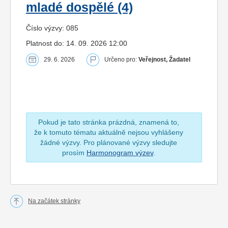
mladé dospělé (4)
Číslo výzvy: 085
Platnost do: 14. 09. 2026 12:00
29. 6. 2026
Určeno pro:
Veřejnost, Žadatel
Pokud je tato stránka prázdná, znamená to,
že k tomuto tématu aktuálně nejsou vyhlášeny
žádné výzvy. Pro plánované výzvy sledujte
prosím
Harmonogram výzev
.
Na začátek stránky