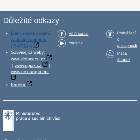
Důležité odkazy
Elektronické podání
Prohlášení
Větší šance
žádosti o podporu
o
Youtube
(IS KP21+)
přístupnosti
Související weby:
Mapa
www.dotaceeu.cz
Stránek
|
www.opjak.cz
|
www.ec.europa.eu
Kariéra