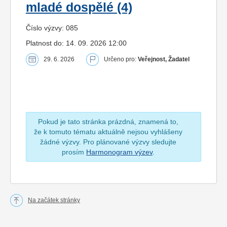
mladé dospělé (4)
Číslo výzvy: 085
Platnost do: 14. 09. 2026 12:00
29. 6. 2026
Určeno pro:
Veřejnost, Žadatel
Pokud je tato stránka prázdná, znamená to,
že k tomuto tématu aktuálně nejsou vyhlášeny
žádné výzvy. Pro plánované výzvy sledujte
prosím
Harmonogram výzev
.
Na začátek stránky