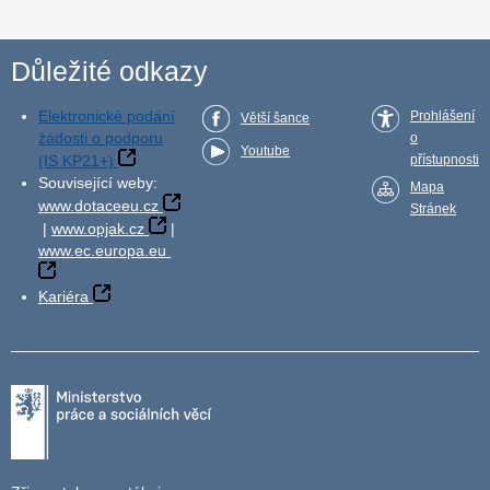
Důležité odkazy
Elektronické podání
Prohlášení
Větší šance
žádosti o podporu
o
Youtube
(IS KP21+)
přístupnosti
Související weby:
Mapa
www.dotaceeu.cz
Stránek
|
www.opjak.cz
|
www.ec.europa.eu
Kariéra