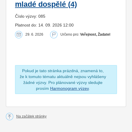
mladé dospělé (4)
Číslo výzvy: 085
Platnost do: 14. 09. 2026 12:00
29. 6. 2026
Určeno pro:
Veřejnost, Žadatel
Pokud je tato stránka prázdná, znamená to,
že k tomuto tématu aktuálně nejsou vyhlášeny
žádné výzvy. Pro plánované výzvy sledujte
prosím
Harmonogram výzev
.
Na začátek stránky