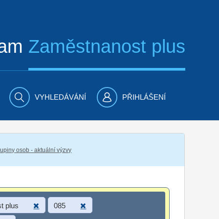
ram
Zaměstnanost plus
VYHLEDÁVÁNÍ
PŘIHLÁŠENÍ
piny osob - aktuální výzvy
t plus
085