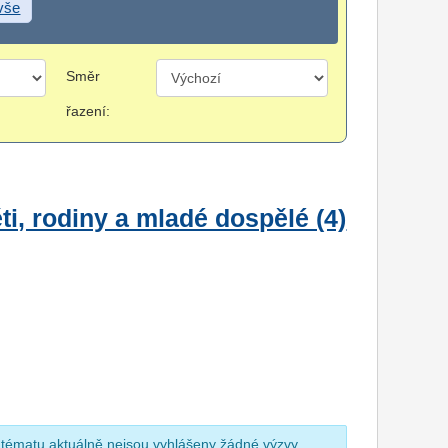
 vše
Směr
řazení:
i, rodiny a mladé dospělé (4)
 tématu aktuálně nejsou vyhlášeny žádné výzvy.