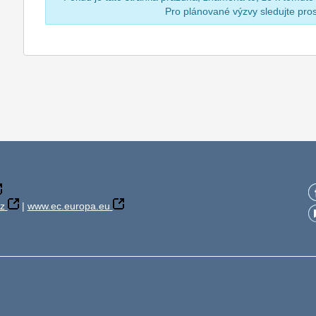
Pro plánované výzvy sledujte pr
z
|
www.ec.europa.eu