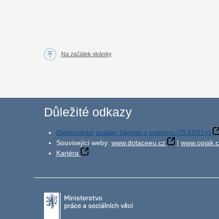
Na začátek stránky
Důležité odkazy
Elektronické podání žádosti o podporu (IS KP21+)
Související weby:
www.dotaceeu.cz
|
www.opjak.c
Kariéra