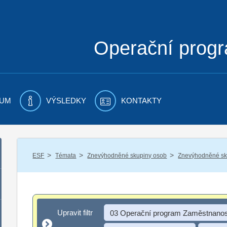
Operační prog
UM
VÝSLEDKY
KONTAKTY
/
/
/
ESF
Témata
Znevýhodněné skupiny osob
Znevýhodněné sku
Upravit filtr
Upravit filtr
03 Operační program Zaměstnanos