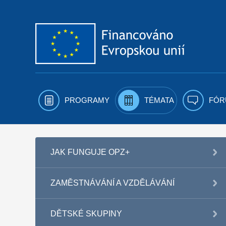
Přejít k obsahu
PROGRAMY
TÉMATA
FÓR
JAK FUNGUJE OPZ+
ZAMĚSTNÁVÁNÍ A VZDĚLÁVÁNÍ
DĚTSKÉ SKUPINY