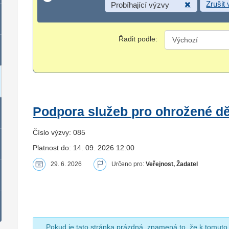
Zrušit
Probíhající výzvy
Řadit podle:
Podpora služeb pro ohrožené dět
Číslo výzvy: 085
Platnost do: 14. 09. 2026 12:00
29. 6. 2026
Určeno pro:
Veřejnost, Žadatel
Pokud je tato stránka prázdná, znamená to, že k tomuto