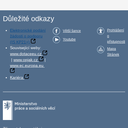
Důležité odkazy
Elektronické podání
Prohlášení
Větší šance
žádosti o podporu
o
Youtube
(IS KP21+)
přístupnosti
Související weby:
Mapa
www.dotaceeu.cz
Stránek
|
www.opjak.cz
|
www.ec.europa.eu
Kariéra