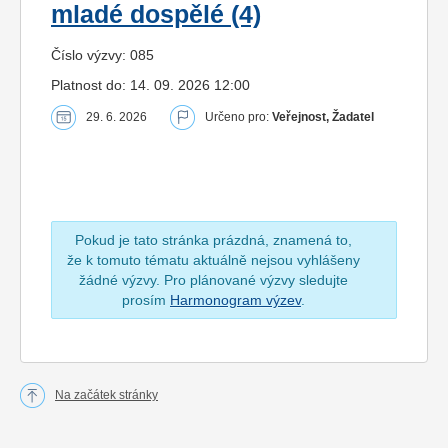
mladé dospělé (4)
Číslo výzvy: 085
Platnost do: 14. 09. 2026 12:00
29. 6. 2026
Určeno pro:
Veřejnost, Žadatel
Pokud je tato stránka prázdná, znamená to,
že k tomuto tématu aktuálně nejsou vyhlášeny
žádné výzvy. Pro plánované výzvy sledujte
prosím
Harmonogram výzev
.
Na začátek stránky