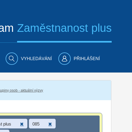
ram
Zaměstnanost plus
VYHLEDÁVÁNÍ
PŘIHLÁŠENÍ
piny osob - aktuální výzvy
t plus
085