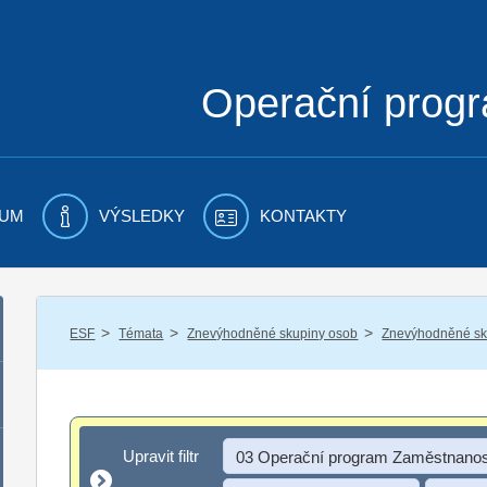
Operační prog
UM
VÝSLEDKY
KONTAKTY
/
/
/
ESF
Témata
Znevýhodněné skupiny osob
Znevýhodněné sku
Upravit filtr
Upravit filtr
03 Operační program Zaměstnanos