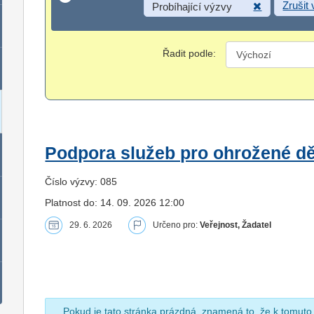
Zrušit
Probíhající výzvy
Řadit podle:
Podpora služeb pro ohrožené dět
Číslo výzvy: 085
Platnost do: 14. 09. 2026 12:00
29. 6. 2026
Určeno pro:
Veřejnost, Žadatel
Pokud je tato stránka prázdná, znamená to, že k tomuto