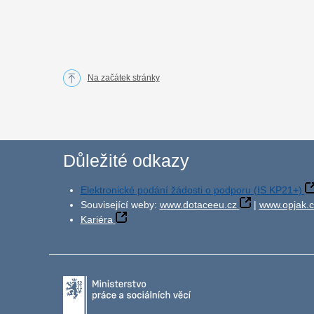
Na začátek stránky
Důležité odkazy
Elektronické podání žádosti o podporu (IS KP21+)
Související weby:
www.dotaceeu.cz
|
www.opjak.c
Kariéra