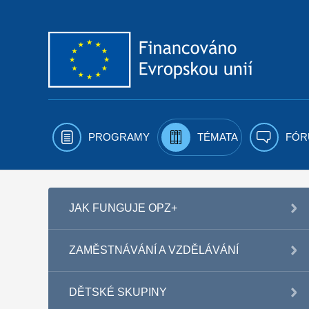
Přejít k obsahu
PROGRAMY
TÉMATA
FÓR
JAK FUNGUJE OPZ+
ZAMĚSTNÁVÁNÍ A VZDĚLÁVÁNÍ
DĚTSKÉ SKUPINY