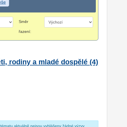
 vše
Směr
řazení:
i, rodiny a mladé dospělé (4)
 tématu aktuálně nejsou vyhlášeny žádné výzvy.