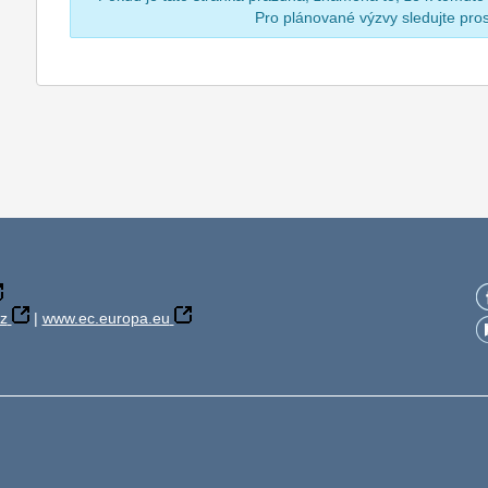
Pro plánované výzvy sledujte pr
z
|
www.ec.europa.eu