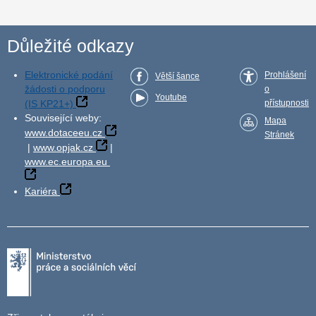
Důležité odkazy
Elektronické podání
Prohlášení
Větší šance
žádosti o podporu
o
Youtube
(IS KP21+)
přístupnosti
Související weby:
Mapa
www.dotaceeu.cz
Stránek
|
www.opjak.cz
|
www.ec.europa.eu
Kariéra