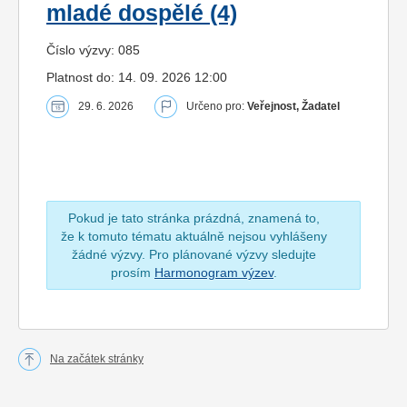
mladé dospělé (4)
Číslo výzvy: 085
Platnost do: 14. 09. 2026 12:00
29. 6. 2026
Určeno pro:
Veřejnost, Žadatel
Pokud je tato stránka prázdná, znamená to,
že k tomuto tématu aktuálně nejsou vyhlášeny
žádné výzvy. Pro plánované výzvy sledujte
prosím
Harmonogram výzev
.
Na začátek stránky