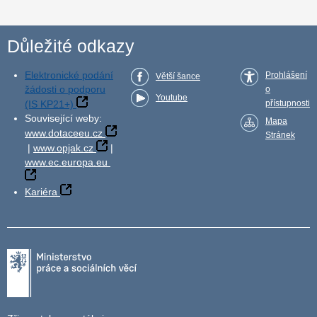
Důležité odkazy
Elektronické podání
Prohlášení
Větší šance
žádosti o podporu
o
Youtube
(IS KP21+)
přístupnosti
Související weby:
Mapa
www.dotaceeu.cz
Stránek
|
www.opjak.cz
|
www.ec.europa.eu
Kariéra