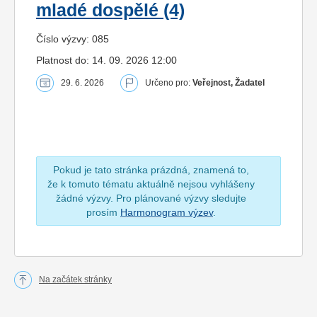
mladé dospělé (4)
Číslo výzvy: 085
Platnost do: 14. 09. 2026 12:00
29. 6. 2026
Určeno pro:
Veřejnost, Žadatel
Pokud je tato stránka prázdná, znamená to,
že k tomuto tématu aktuálně nejsou vyhlášeny
žádné výzvy. Pro plánované výzvy sledujte
prosím
Harmonogram výzev
.
Na začátek stránky