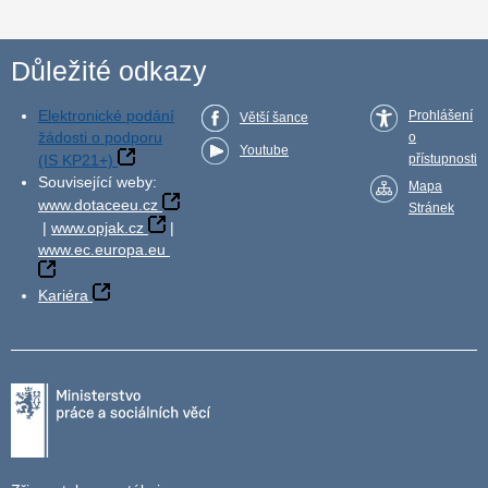
Důležité odkazy
Elektronické podání
Prohlášení
Větší šance
žádosti o podporu
o
Youtube
(IS KP21+)
přístupnosti
Související weby:
Mapa
www.dotaceeu.cz
Stránek
|
www.opjak.cz
|
www.ec.europa.eu
Kariéra