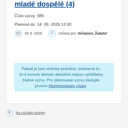
mladé dospělé (4)
Číslo výzvy: 085
Platnost do: 14. 09. 2026 12:00
29. 6. 2026
Určeno pro:
Veřejnost, Žadatel
Pokud je tato stránka prázdná, znamená to,
že k tomuto tématu aktuálně nejsou vyhlášeny
žádné výzvy. Pro plánované výzvy sledujte
prosím
Harmonogram výzev
.
Na začátek stránky