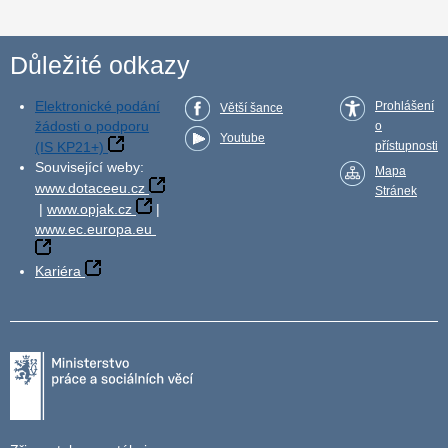
Důležité odkazy
Elektronické podání
Prohlášení
Větší šance
žádosti o podporu
o
Youtube
(IS KP21+)
přístupnosti
Související weby:
Mapa
www.dotaceeu.cz
Stránek
|
www.opjak.cz
|
www.ec.europa.eu
Kariéra