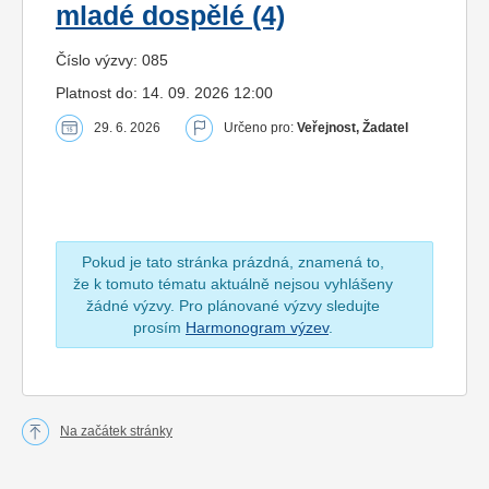
mladé dospělé (4)
Číslo výzvy: 085
Platnost do: 14. 09. 2026 12:00
29. 6. 2026
Určeno pro:
Veřejnost, Žadatel
Pokud je tato stránka prázdná, znamená to,
že k tomuto tématu aktuálně nejsou vyhlášeny
žádné výzvy. Pro plánované výzvy sledujte
prosím
Harmonogram výzev
.
Na začátek stránky