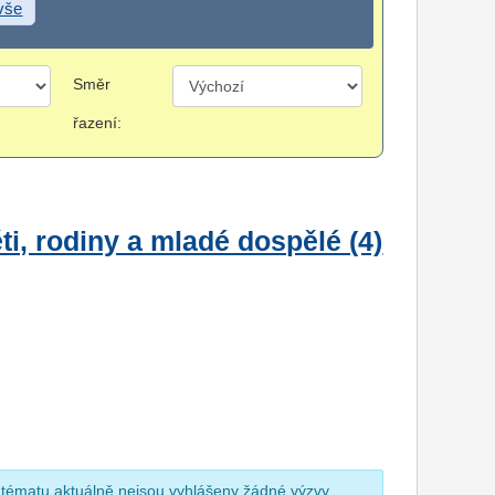
 vše
Směr
řazení:
i, rodiny a mladé dospělé (4)
 tématu aktuálně nejsou vyhlášeny žádné výzvy.