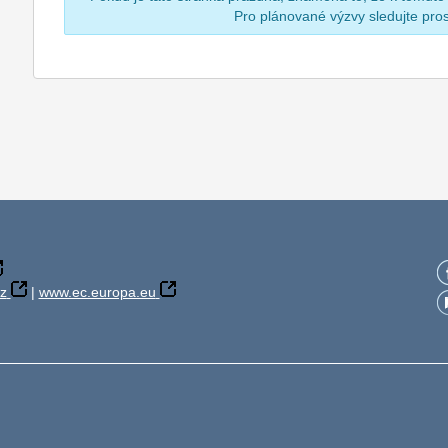
Pro plánované výzvy sledujte pr
z
|
www.ec.europa.eu