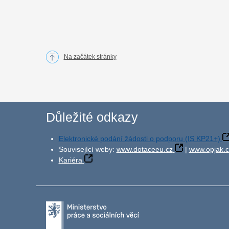
Na začátek stránky
Důležité odkazy
Elektronické podání žádosti o podporu (IS KP21+)
Související weby:
www.dotaceeu.cz
|
www.opjak.c
Kariéra