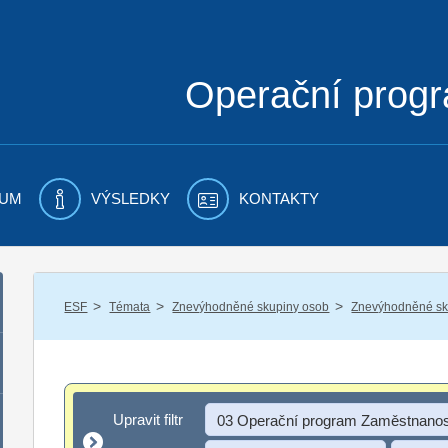
Operační prog
UM
VÝSLEDKY
KONTAKTY
/
/
/
ESF
Témata
Znevýhodněné skupiny osob
Znevýhodněné sku
Upravit filtr
Upravit filtr
03 Operační program Zaměstnanos