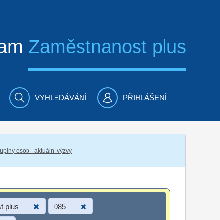
ram
Zaměstnanost plus
VYHLEDÁVÁNÍ
PŘIHLÁŠENÍ
piny osob - aktuální výzvy
t plus
085