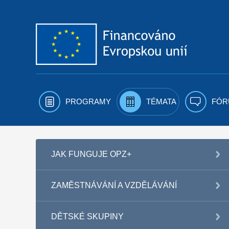
Přejít k obsahu
PROGRAMY
TÉMATA
FÓR
JAK FUNGUJE OPZ+
ZAMĚSTNÁVÁNÍ A VZDĚLÁVÁNÍ
DĚTSKÉ SKUPINY