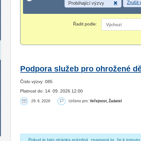
Zrušit
Probíhající výzvy
Řadit podle:
Podpora služeb pro ohrožené dět
Číslo výzvy: 085
Platnost do: 14. 09. 2026 12:00
29. 6. 2026
Určeno pro:
Veřejnost, Žadatel
Pokud je tato stránka prázdná, znamená to, že k tomuto