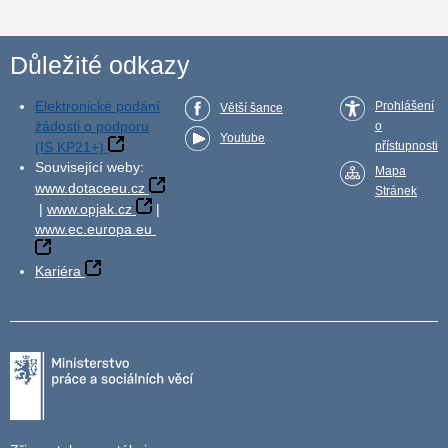
Důležité odkazy
Elektronické podání
Prohlášení
Větší šance
žádosti o podporu
o
Youtube
(IS KP21+)
přístupnosti
Související weby:
Mapa
www.dotaceeu.cz
Stránek
|
www.opjak.cz
|
www.ec.europa.eu
Kariéra