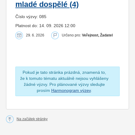
mladé dospělé (4)
Číslo výzvy: 085
Platnost do: 14. 09. 2026 12:00
29. 6. 2026
Určeno pro:
Veřejnost, Žadatel
Pokud je tato stránka prázdná, znamená to,
že k tomuto tématu aktuálně nejsou vyhlášeny
žádné výzvy. Pro plánované výzvy sledujte
prosím
Harmonogram výzev
.
Na začátek stránky